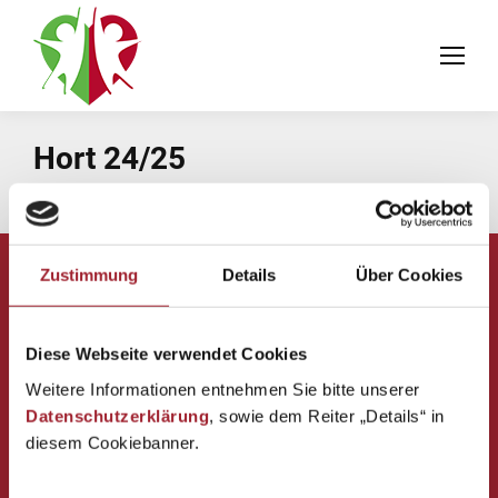
Hort 24/25
You are here:
Home
Was war los?
Hort 24/25
Zustimmung
Details
Über Cookies
Volksschule Puchheim
Diese Webseite verwendet Cookies
des Vereins für Franziskanische Bildung
Weitere Informationen entnehmen Sie bitte unserer
Maria-Theresien-Straße 5
Datenschutzerklärung
, sowie dem Reiter „Details“ in
4800 Attnang-Puchheim
diesem Cookiebanner.
Tel. Direktion: 07674 62353-1
Mobil: 0676 88348 1401