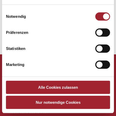
Einwilligungsauswahl
Notwendig
Präferenzen
Statistiken
Marketing
Volksschule Puchheim
des Vereins für Franziskanische Bildung
Alle Cookies zulassen
Maria-Theresien-Straße 5
4800 Attnang-Puchheim
Nur notwendige Cookies
Tel. Direktion: 07674 62353-1
Mobil: 0676 88348 1401