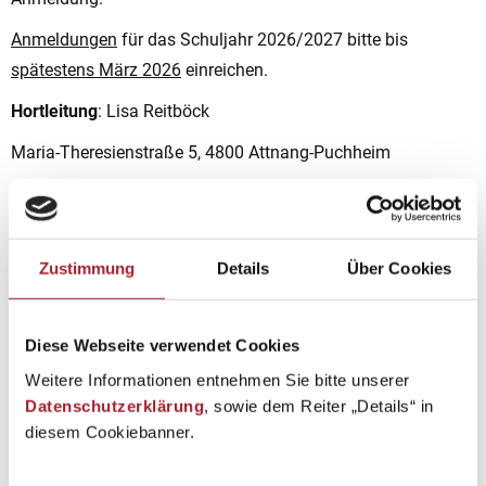
Anmeldungen
für das Schuljahr 2026/2027 bitte bis
spätestens März 2026
einreichen.
Hortleitung
: Lisa Reitböck
Maria-Theresienstraße 5, 4800 Attnang-Puchheim
Tel.: 0676 / 88 348 456 (Mittwoch bis Freitag
vormittags)
E-Mail:
kinderhort.puchheim@edumail.at
Zustimmung
Details
Über Cookies
Formular:
Vormerkung Hort
Diese Webseite verwendet Cookies
Weitere Informationen entnehmen Sie bitte unserer
Datenschutzerklärung
, sowie dem Reiter „Details“ in
diesem Cookiebanner.