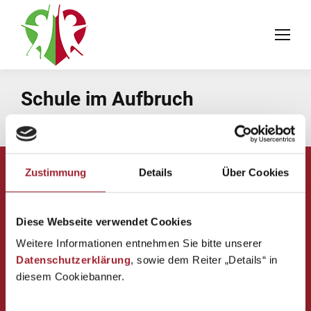
Schule im Aufbruch
You are here:
Home
Angebote
Schule im Aufbruch
Zustimmung
Details
Über Cookies
Volksschule Puchheim
Diese Webseite verwendet Cookies
des Vereins für Franziskanische Bildung
Weitere Informationen entnehmen Sie bitte unserer
Maria-Theresien-Straße 5
Datenschutzerklärung
, sowie dem Reiter „Details“ in
4800 Attnang-Puchheim
diesem Cookiebanner.
Tel. Direktion: 07674 62353-1
Mobil: 0676 88348 1401