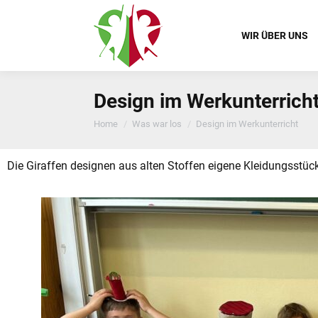
WIR ÜBER UNS
Design im Werkunterrich
You are here:
Home
Was war los
Design im Werkunterricht
Die Giraffen designen aus alten Stoffen eigene Kleidungsstüc