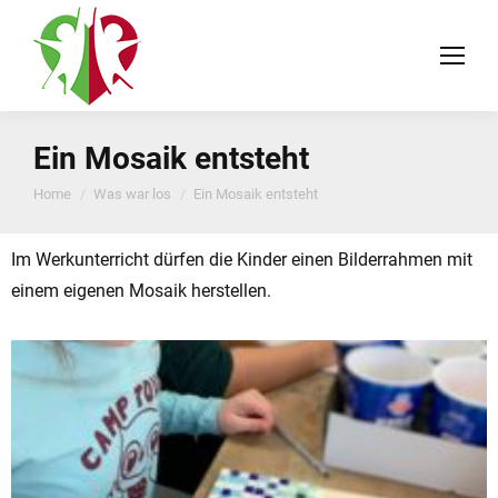
Ein Mosaik entsteht
You are here:
Home
Was war los
Ein Mosaik entsteht
Im Werkunterricht dürfen die Kinder einen Bilderrahmen mit
einem eigenen Mosaik herstellen.