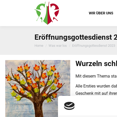
WIR ÜBER UNS
Eröffnungsgottesdienst 
You are here:
Home
Was war los
Eröffnungsgottesdienst 2023
Wurzeln sch
Mit diesem Thema star
Alle Ersties wurden d
Geschenk mit auf ihre
begrüßte, konnten dab
Musizieren eingeteilt.