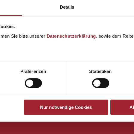
ungsvolle Feier und wir alle freuen uns auf ein erfolgreiches ne
Details
rfen.
an. Was Gott anfängt, wächst immer mehr. Bis es groß ist.
Cookies
hmen Sie bitte unserer
Datenschutzerklärung
, sowie dem Reiter
Präferenzen
Statistiken
Nur notwendige Cookies
A