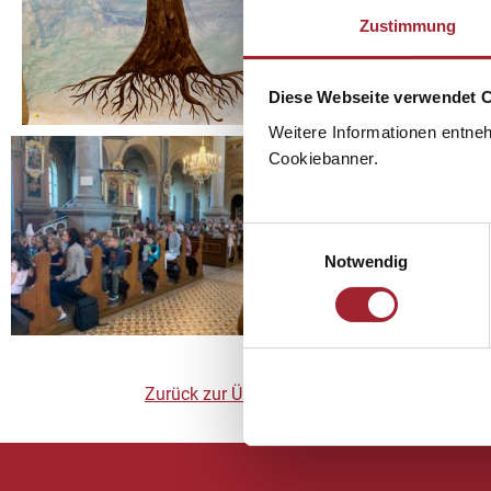
Es war eine sehr stimm
Zustimmung
uns hinauswachsen dü
Gott fängt ganz klein 
Diese Webseite verwendet 
Weitere Informationen entne
Cookiebanner.
Einwilligungsauswahl
Notwendig
Zurück zur Übersicht