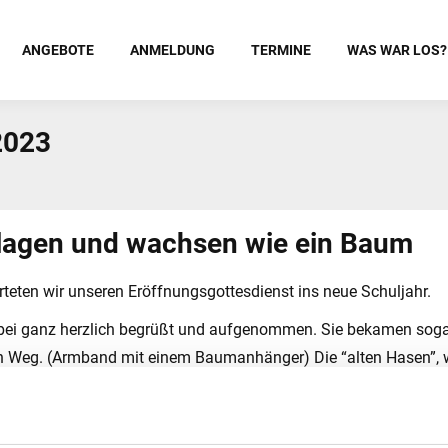
ANGEBOTE
ANMELDUNG
TERMINE
WAS WAR LOS?
2023
lagen und wachsen wie ein Baum
teten wir unseren Eröffnungsgottesdienst ins neue Schuljahr.
abei ganz herzlich begrüßt und aufgenommen. Sie bekamen sogar
n Weg. (Armband mit einem Baumanhänger) Die “alten Hasen”, wi
ei auch wieder gut ins Schuljahr starten und wurden auch gleic