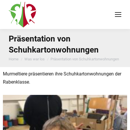
Präsentation von
Schuhkartonwohnungen
You are here:
Home
Was war los
Präsentation von Schuhkartonwohnungen
Murmeltiere präsentieren ihre Schuhkartonwohnungen der
Rabenklasse.