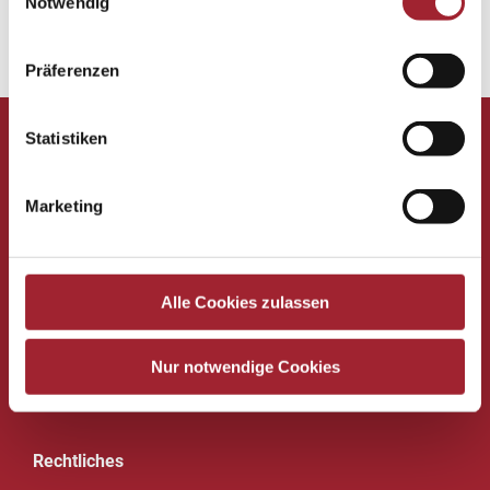
Notwendig
Zurück zur Übersicht
Präferenzen
Statistiken
Volksschule Puchheim
Marketing
des Vereins für Franziskanische Bildung
Maria-Theresien-Straße 5
4800 Attnang-Puchheim
Alle Cookies zulassen
Tel. Direktion: 07674 62353-1
Mobil: 0676 88348 1401
Nur notwendige Cookies
Tel. Lehrerzimmer: 07674 62353-3
Mail:
s417541@schule-ooe.at
Rechtliches