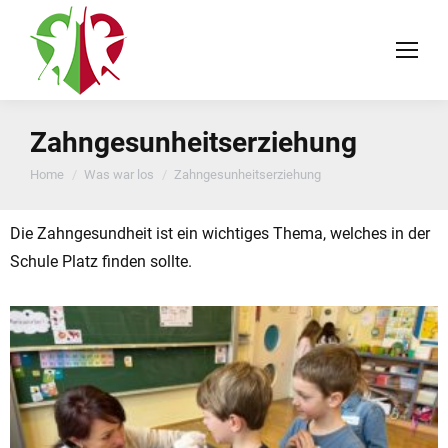
Zahngesunheitserziehung
You are here:
Home
Was war los
Zahngesunheitserziehung
Die Zahngesundheit ist ein wichtiges Thema, welches in der
Schule Platz finden sollte.