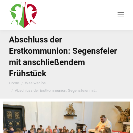
Abschluss der
Erstkommunion: Segensfeier
mit anschließendem
Frühstück
You are here:
Home
Was war los
Abschluss der Erstkommunion: Segensfeier mit…