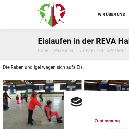
WIR ÜBER UNS
Eislaufen in der REVA Ha
You are here:
Home
Was war los
Eislaufen in der REVA Halle
Die Raben und Igel wagen sich aufs Eis.
Zustimmung