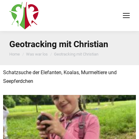
Geotracking mit Christian
You are here:
Home
Was war los
Geotracking mit Christian
Schatzsuche der Elefanten, Koalas, Murmeltiere und
Seepferdchen