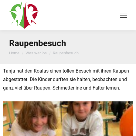
Raupenbesuch
You are here:
Home
Was war los
Raupenbesuch
Tanja hat den Koalas einen tollen Besuch mit ihren Raupen
abgestattet. Die Kinder durften sie halten, beobachten und
ganz viel über Raupen, Schmetterline und Falter lernen.