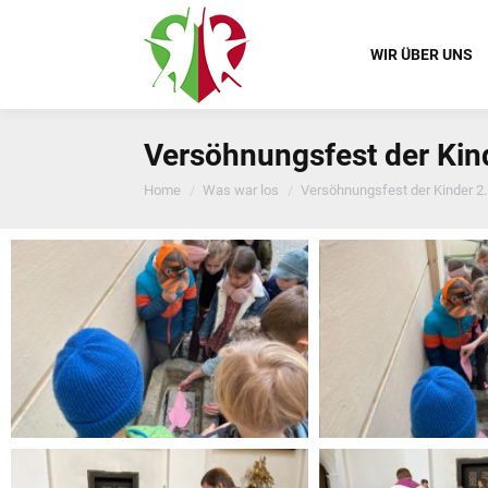
WIR ÜBER UNS
Versöhnungsfest der Kin
You are here:
Home
Was war los
Versöhnungsfest der Kinder 2