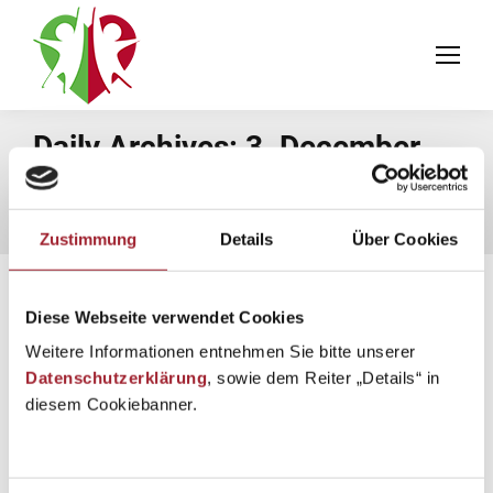
Daily Archives:
3. December
2021
You are here:
Home
2021
December
03
Zustimmung
Details
Über Cookies
Diese Webseite verwendet Cookies
Weitere Informationen entnehmen Sie bitte unserer
Datenschutzerklärung
, sowie dem Reiter „Details“ in
diesem Cookiebanner.