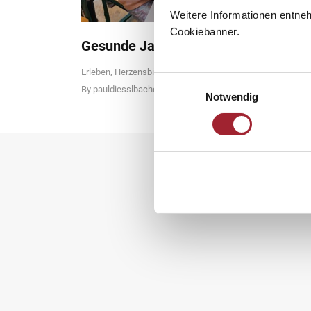
Weitere Informationen entne
Cookiebanner.
Gesunde Jause der Dinos und Giraff
Erleben
,
Herzensbildung
,
Schuljahr 2022/23
Einwilligungsauswahl
By
pauldiesslbacher
8. May 2023
Notwendig