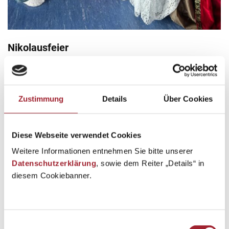
Nikolausfeier
Erleben
,
Herzensbildung
,
Miteinander feiern
,
Schuljahr 2024/25
By
pauldiesslbacher
5. December 2024
Am 5. Dezember feierten wir im Turnsaal das Nikolausfest.
Zustimmung
Details
Über Cookies
Auch unsere Schwestern waren wie immer mit dabei.
Gerhard Hauser war so nett und verkleidete sich als
Diese Webseite verwendet Cookies
Nikolaus.
Weitere Informationen entnehmen Sie bitte unserer
Datenschutzerklärung
, sowie dem Reiter „Details“ in
diesem Cookiebanner.
Einwilligungsauswahl