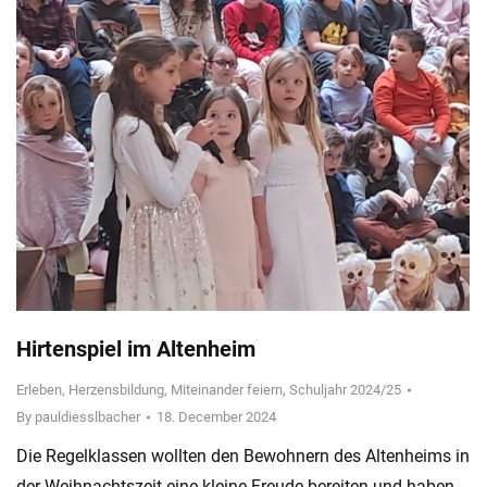
Hirtenspiel im Altenheim
Erleben
,
Herzensbildung
,
Miteinander feiern
,
Schuljahr 2024/25
By
pauldiesslbacher
18. December 2024
Die Regelklassen wollten den Bewohnern des Altenheims in
der Weihnachtszeit eine kleine Freude bereiten und haben