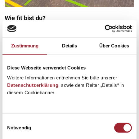
Wie fit bist du?
Erleben
,
Lernen
,
Schuljahr 2022/23
By
pauldiesslbacher
28. January 2023
Zustimmung
Details
Über Cookies
Projekt: Wie fit bist du? sportmotorische Testung der 2.
Klassen
Diese Webseite verwendet Cookies
Weitere Informationen entnehmen Sie bitte unserer
Datenschutzerklärung
, sowie dem Reiter „Details“ in
diesem Cookiebanner.
Einwilligungsauswahl
Notwendig