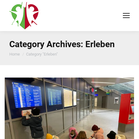
Category Archives:
Erleben
You are here:
Home
Category "Erleben"