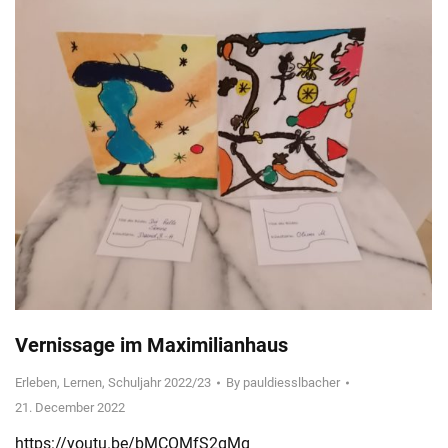
Vernissage im Maximilianhaus
Erleben
,
Lernen
,
Schuljahr 2022/23
By
pauldiesslbacher
21. December 2022
https://youtu.be/bMCOMfS2gMg