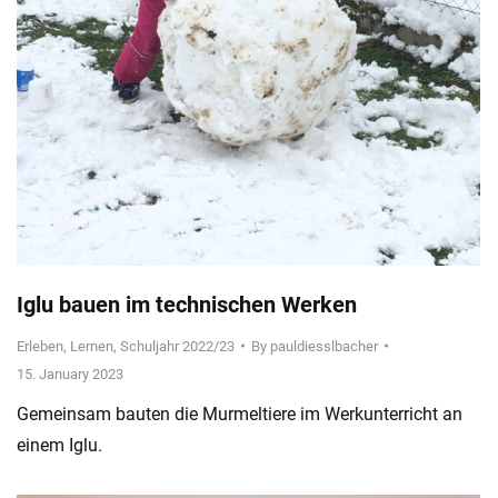
Iglu bauen im technischen Werken
Erleben
,
Lernen
,
Schuljahr 2022/23
By
pauldiesslbacher
15. January 2023
Gemeinsam bauten die Murmeltiere im Werkunterricht an
einem Iglu.